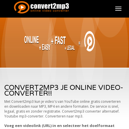
Schake
tussen
naviga
CONVERT2MP3 JE ONLINE VIDEO-
CONVERTER!!
Met Convert2mp3 kun je video's van YouTube online gratis converteren
en downloaden naar MP3, MP4 en andere formaten. De service is snel,
legaal, gratis en zonder registratie. Convert2mp3 converter alternatief.
Youtube mp3-converter. Converteren naar mp3.
Voeg een videolink (URL) in en selecteer het doelformaat