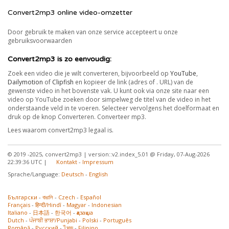
Convert2mp3 online video-omzetter
Door gebruik te maken van onze service accepteert u onze
gebruiksvoorwaarden
Convert2mp3 is zo eenvoudig:
Zoek een video die je wilt converteren, bijvoorbeeld op
YouTube
,
Dailymotion
of
Clipfish
en kopieer de link (adres of . URL) van de
gewenste video in het bovenste vak. U kunt ook via onze site naar een
video op YouTube zoeken door simpelweg de titel van de video in het
onderstaande veld in te voeren. Selecteer vervolgens het doelformaat en
druk op de knop Converteren. Converteer mp3.
Lees waarom convert2mp3 legaal is.
© 2019 -2025, convert2mp3 | version::v2.index_5.01 @ Friday, 07-Aug-2026
22:39:36 UTC |
Kontakt
-
Impressum
Sprache/Language:
Deutsch
-
English
Български
-
বাঙালি
-
Czech
-
Español
Français
-
हिन्दी/Hindī
-
Magyar
-
Indonesian
Italiano
-
日本語
-
한국어
-
қазақша
Dutch
-
ਪੰਜਾਬੀ ਭਾਸ਼ਾ/Punjabi
-
Polski
-
Português
Română
-
Русский
-
ไทย
-
Filipino