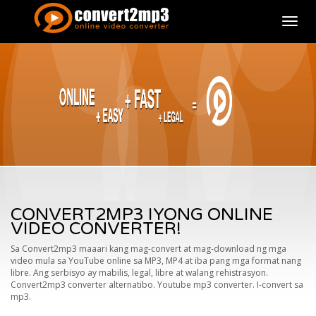
I-
toggle
ang
nabig
CONVERT2MP3 IYONG ONLINE
VIDEO CONVERTER!
Sa Convert2mp3 maaari kang mag-convert at mag-download ng mga
video mula sa YouTube online sa MP3, MP4 at iba pang mga format nang
libre. Ang serbisyo ay mabilis, legal, libre at walang rehistrasyon.
Convert2mp3 converter alternatibo. Youtube mp3 converter. I-convert sa
mp3.