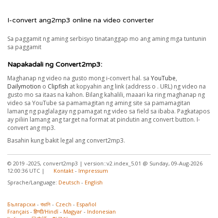
I-convert ang2mp3 online na video converter
Sa paggamit ng aming serbisyo tinatanggap mo ang aming mga tuntunin
sa paggamit
Napakadali ng Convert2mp3:
Maghanap ng video na gusto mong i-convert hal. sa
YouTube
,
Dailymotion
o
Clipfish
at kopyahin ang link (address o . URL) ng video na
gusto mo sa itaas na kahon. Bilang kahalili, maaari ka ring maghanap ng
video sa YouTube sa pamamagitan ng aming site sa pamamagitan
lamang ng paglalagay ng pamagat ng video sa field sa ibaba. Pagkatapos
ay piliin lamang ang target na format at pindutin ang convert button. I-
convert ang mp3.
Basahin kung bakit legal ang convert2mp3.
© 2019 -2025, convert2mp3 | version::v2.index_5.01 @ Sunday, 09-Aug-2026
12:00:36 UTC |
Kontakt
-
Impressum
Sprache/Language:
Deutsch
-
English
Български
-
বাঙালি
-
Czech
-
Español
Français
-
हिन्दी/Hindī
-
Magyar
-
Indonesian